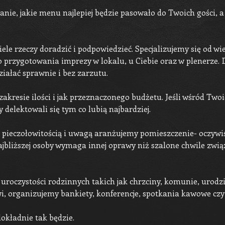
anie, jakie menu najlepiej będzie pasowało do Twoich gości, 
e rzeczy doradzić i podpowiedzieć. Specjalizujemy się od wi
o przygotowania imprezy w lokalu, u Ciebie oraz w plenerz
iałać sprawnie i bez zarzutu.
resie ilości i jak przeznaczonego budżetu. Jeśli wśród Twoic
delektowali się tym co lubią najbardziej.
pieczołowitością i uwagą aranżujemy pomieszczenie- oczywiście
najbliższej osoby wymaga innej oprawy niż szalone chwile zw
uroczystości rodzinnych takich jak chrzciny, komunie, urodzin
i, organizujemy bankiety, konferencje, spotkania kawowe czy 
okładnie tak będzie.